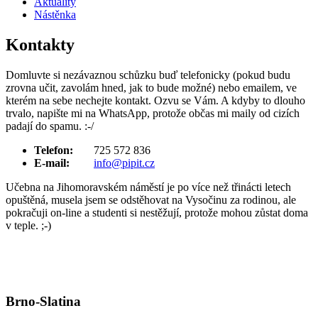
Aktuality
Nástěnka
Kontakty
Domluvte si nezávaznou schůzku buď telefonicky (pokud budu
zrovna učit, zavolám hned, jak to bude možné) nebo emailem, ve
kterém na sebe nechejte kontakt. Ozvu se Vám. A kdyby to dlouho
trvalo, napište mi na WhatsApp, protože občas mi maily od cizích
padají do spamu. :-/
Telefon:
725 572 836
E-mail:
info@pipit.cz
Učebna na Jihomoravském náměstí je po více než třinácti letech
opuštěná, musela jsem se odstěhovat na Vysočinu za rodinou, ale
pokračuji on-line a studenti si nestěžují, protože mohou zůstat doma
v teple. ;-)
Brno-Slatina